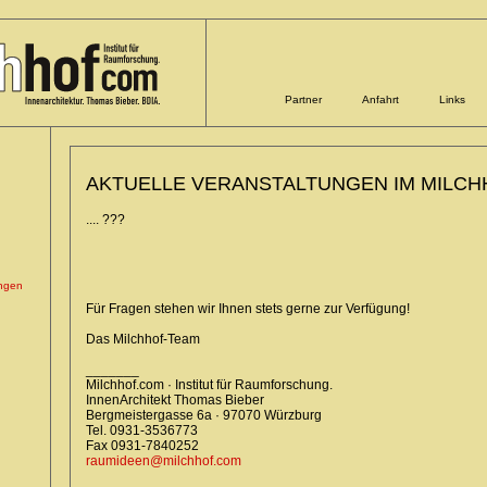
Partner
Anfahrt
Links
AKTUELLE VERANSTALTUNGEN IM MILCH
.... ???
ungen
Für Fragen stehen wir Ihnen stets gerne zur Verfügung!
Das Milchhof-Team
_______
Milchhof.com · Institut für Raumforschung.
InnenArchitekt Thomas Bieber
Bergmeistergasse 6a · 97070 Würzburg
Tel. 0931-3536773
Fax 0931-7840252
raumideen@milchhof.com